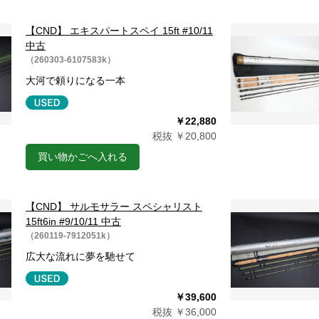
【CND】 エキスパートスペイ 15ft #10/11
中古
（260303-6107583k）
大河で頼りになる一本
￥22,880
税抜 ￥20,800
買い物かごへ入れる
【CND】 サルモサラー スペシャリスト
15ft6in #9/10/11 中古
（260119-7912051k）
広大な流れに夢を馳せて
￥39,600
税抜 ￥36,000