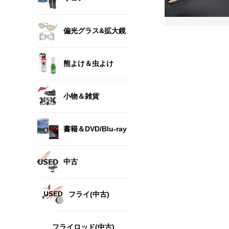
偏光グラス&拡大鏡
熊よけ＆虫よけ
小物＆雑貨
書籍＆DVD/Blu-ray
中古
フライ(中古)
フライロッド(中古)