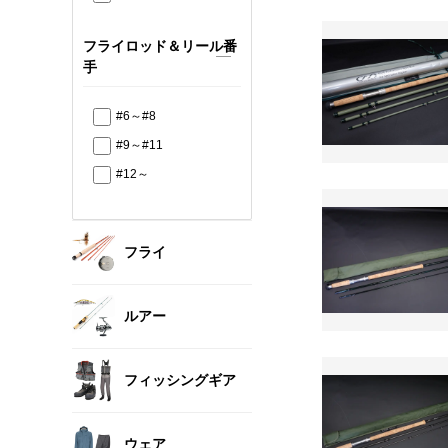
フライロッド＆リール番
手
#6～#8
#9～#11
#12～
フライ
ルアー
フィッシングギア
ウェア