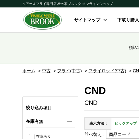
ルアー＆フライ専門店 杜の家ブルック オンラインショップ
サイトマップ
下取り購入
税込
ホーム
>
中古
>
フライ(中古)
>
フライロッド(中古)
>
CN
CND
CND
絞り込み項目
在庫有無
表示方法：
ピックアップ
並べ替え：
在庫あり