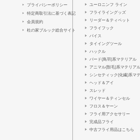
ユーロニンフ ライン
プライバシーポリシー
フライライングッズ
特定商取引法に基づく表記
リーダー＆ティペット
会員規約
フライフック
杜の家ブルック総合サイト
バイス
タイイングツール
ハックル
バード(鳥羽)系マテリアル
アニマル(獣毛)系マテリア
シンセティック(化繊)系マ
ヘッド＆アイ
スレッド
ワイヤー＆ティンセル
フロス＆ヤーン
フライ用アクセサリー
完成品フライ
中古フライ用品はこちら