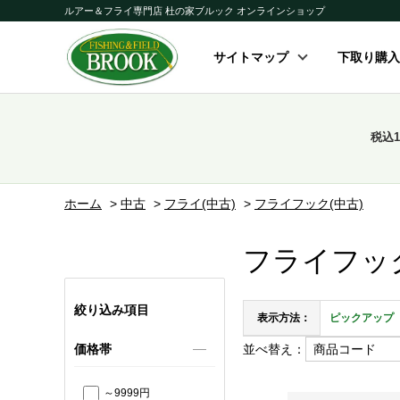
ルアー＆フライ専門店 杜の家ブルック オンラインショップ
サイトマップ
下取り購入
税込
ホーム
>
中古
>
フライ(中古)
>
フライフック(中古)
フライフック
絞り込み項目
表示方法：
ピックアップ
並べ替え：
価格帯
～9999円