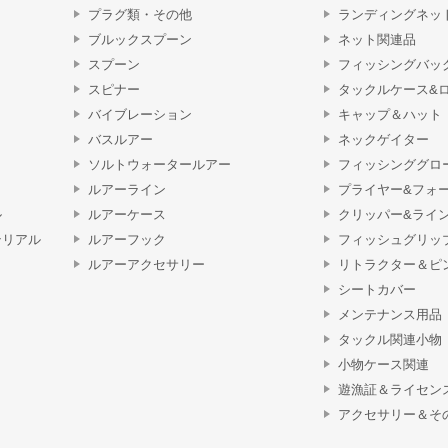
プラグ類・その他
ランディングネッ
ブルックスプーン
ネット関連品
スプーン
フィッシングバッ
スピナー
タックルケース&
バイブレーション
キャップ＆ハット
バスルアー
ネックゲイター
ソルトウォータールアー
フィッシンググロ
ルアーライン
プライヤー&フォ
ル
ルアーケース
クリッパー&ライ
テリアル
ルアーフック
フィッシュグリッ
ルアーアクセサリー
リトラクター＆ピ
シートカバー
メンテナンス用品
タックル関連小物
小物ケース関連
遊漁証＆ライセン
アクセサリー＆そ