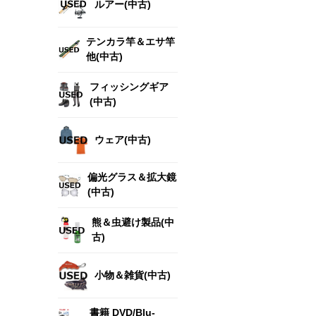
ルアー(中古)
テンカラ竿＆エサ竿
他(中古)
フィッシングギア
(中古)
ウェア(中古)
偏光グラス＆拡大鏡
(中古)
熊＆虫避け製品(中
古)
小物＆雑貨(中古)
書籍 DVD/Blu-