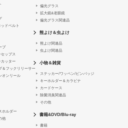
ト
偏光グラス
拡大鏡&老眼鏡
グ
偏光グラス関連品
ロッドベルト
熊よけ＆虫よけ
熊よけ関連品
ーブ
虫よけ関連品
ーセップス
ンカッター
小物＆雑貨
プ＆フックリリーサー
ステッカー/ワッペン/ピンバッジ
ンオンリール
キーホルダー＆カラビナ
カードケース
除菌消臭関連品
その他
スホルダー
書籍&DVD/Blu-ray
の他
書籍