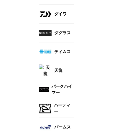
ダイワ
ダグラス
ティムコ
天龍
バークハイ
マー
ハーディ
ー
パームス