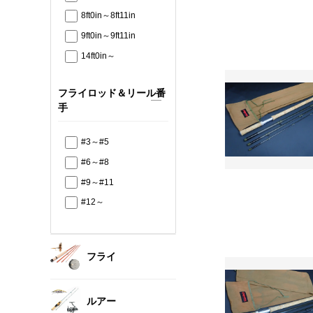
8ft0in～8ft11in
9ft0in～9ft11in
14ft0in～
フライロッド＆リール番
手
#3～#5
#6～#8
#9～#11
#12～
フライ
ルアー