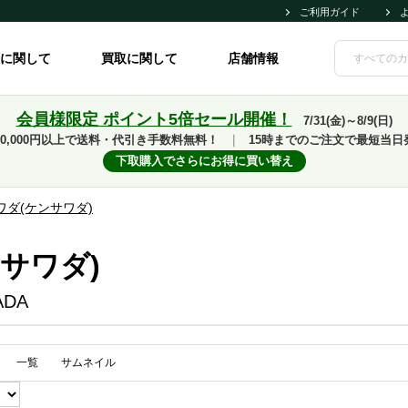
ご利用ガイド
に関して
買取に関して
店舗情報
会員様限定 ポイント5倍セール開催！
7/31(金)～8/9(日)
10,000円以上で送料・代引き手数料無料！
｜
15時までのご注文で最短当日
下取購入でさらにお得に買い替え
ワダ(ケンサワダ)
サワダ)
ADA
一覧
サムネイル