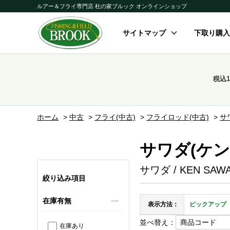
ルアー＆フライ専門店 杜の家ブルック オンラインショップ
サイトマップ
下取り購入
税込
ホーム
>
中古
>
フライ(中古)
>
フライロッド(中古)
>
サ
サワダ(ケン
サワダ / KEN SAW
絞り込み項目
在庫有無
表示方法：
ピックアップ
並べ替え：
在庫あり