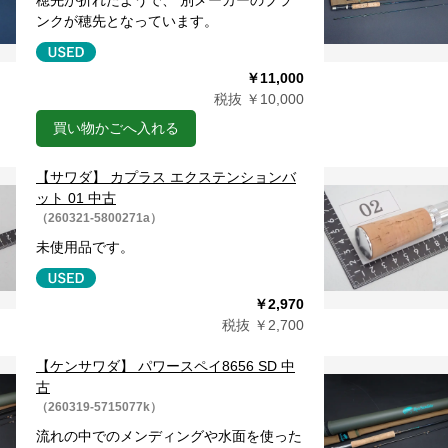
穂先が折れたようで、 別メーカーのブラ
ンクが穂先となっています。
￥11,000
税抜 ￥10,000
買い物かごへ入れる
【サワダ】 カプラス エクステンションバ
ット 01 中古
（260321-5800271a）
未使用品です。
￥2,970
税抜 ￥2,700
【ケンサワダ】 パワースペイ8656 SD 中
古
（260319-5715077k）
流れの中でのメンディングや水面を使った