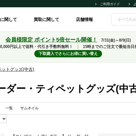
ご利用ガイド
に関して
買取に関して
店舗情報
会員様限定 ポイント5倍セール開催！
7/31(金)～8/9(日)
10,000円以上で送料・代引き手数料無料！
｜
15時までのご注文で最短当日
下取購入でさらにお得に買い替え
ットグッズ(中古)
ーダー・ティペットグッズ(中古
一覧
サムネイル