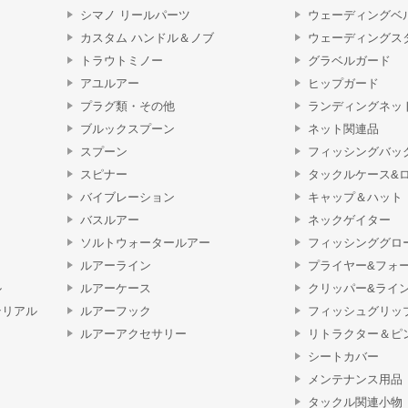
シマノ リールパーツ
ウェーディングベ
カスタム ハンドル＆ノブ
ウェーディングス
トラウトミノー
グラベルガード
アユルアー
ヒップガード
プラグ類・その他
ランディングネッ
ブルックスプーン
ネット関連品
スプーン
フィッシングバッ
スピナー
タックルケース&
バイブレーション
キャップ＆ハット
バスルアー
ネックゲイター
ソルトウォータールアー
フィッシンググロ
ルアーライン
プライヤー&フォ
ル
ルアーケース
クリッパー&ライ
テリアル
ルアーフック
フィッシュグリッ
ルアーアクセサリー
リトラクター＆ピ
シートカバー
メンテナンス用品
タックル関連小物