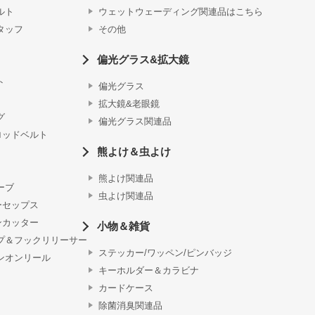
ルト
ウェットウェーディング関連品はこちら
タッフ
その他
偏光グラス&拡大鏡
ト
偏光グラス
拡大鏡&老眼鏡
グ
偏光グラス関連品
ロッドベルト
熊よけ＆虫よけ
熊よけ関連品
ーブ
虫よけ関連品
ーセップス
ンカッター
小物＆雑貨
プ＆フックリリーサー
ステッカー/ワッペン/ピンバッジ
ンオンリール
キーホルダー＆カラビナ
カードケース
除菌消臭関連品