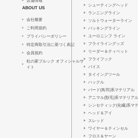
店舗情報
シューティングヘッド
ABOUT US
ランニングライン
会社概要
ソルトウォーターライン
ご利用規約
バッキングライン
ユーロニンフ ライン
プライバシーポリシー
フライライングッズ
特定商取引法に基づく表記
リーダー＆ティペット
会員規約
フライフック
杜の家ブルック オフィシャルサ
バイス
イト
タイイングツール
ハックル
バード(鳥羽)系マテリアル
アニマル(獣毛)系マテリア
シンセティック(化繊)系マ
ヘッド＆アイ
スレッド
ワイヤー＆ティンセル
フロス＆ヤーン