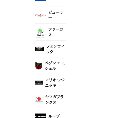
ビューラ
ー
ファーガ
ス
フェンウィ
ック
ペゾン エ ミ
シェル
マリオ ウジ
ニッキ
ヤマガブラ
ンクス
ループ