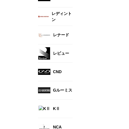
レディント
ン
レナード
レビュー
CND
Gルーミス
KⅡ
NCA