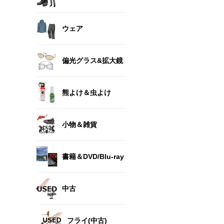
ウェア
偏光グラス&拡大鏡
熊よけ＆虫よけ
小物＆雑貨
書籍＆DVD/Blu-ray
中古
フライ(中古)