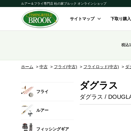
ルアー＆フライ専門店 杜の家ブルック オンラインショップ
サイトマップ
下取り購入
税込
ホーム
>
中古
>
フライ(中古)
>
フライロッド(中古)
>
ダ
ダグラス
フライ
ダグラス / DOUGL
ルアー
フィッシングギア