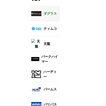
ダグラス
ティムコ
天龍
バークハイ
マー
ハーディ
ー
パームス
バリバス