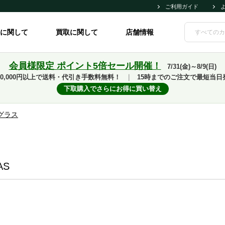
ご利用ガイド
に関して
買取に関して
店舗情報
会員様限定 ポイント5倍セール開催！
7/31(金)～8/9(日)
10,000円以上で送料・代引き手数料無料！
｜
15時までのご注文で最短当日
下取購入でさらにお得に買い替え
グラス
AS