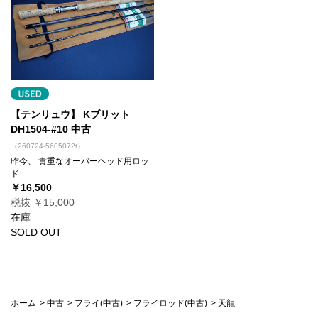
【テンリュウ】 Kブリット
DH1504-#10 中古
（260724-5605072t）
昨今、 貴重なオーバーヘッド用ロッ
ド
￥16,500
税抜 ￥15,000
在庫
SOLD OUT
ホーム
>
中古
>
フライ(中古)
>
フライロッド(中古)
>
天龍