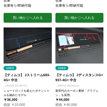
在庫
在庫
在庫有り/即納可能
在庫有り/即納可能
買い物かごへ入れる
買い物かごへ入れる
【ティムコ】 Jストリーム693-
【ティムコ】 JディスタンスG+
4G+ 中古
937-4G+ 中古
（260526-8215077k）
（260707-3522011a）
ショートロッドを超えたポテンシャ
新世代のカーボン素材「グラフェ
ルを秘めたモデル
ン」を採用。
￥36,300
￥44,000
税抜 ￥33,000
税抜 ￥40,000