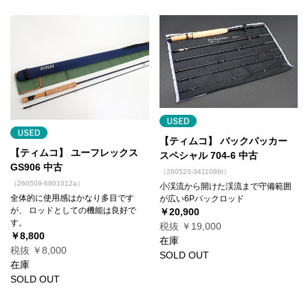
【ティムコ】 バックパッカー
【ティムコ】 ユーフレックス
スペシャル 704-6 中古
GS906 中古
（260523-3411086t）
（260509-6801012a）
小渓流から開けた渓流まで守備範囲
全体的に使用感はかなり多目です
が広い6Pパックロッド
が、 ロッドとしての機能は良好で
￥20,900
す。
税抜 ￥19,000
￥8,800
在庫
税抜 ￥8,000
SOLD OUT
在庫
SOLD OUT