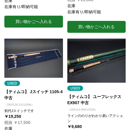
在庫
在庫
在庫有り/即納可能
在庫有り/即納可能
買い物かごへ入れる
買い物かごへ入れる
【ティムコ】 Jスイッチ 1105-4
【ティムコ】 ユーフレックス
中古
EX907 中古
（260529-2311069t）
（260113-6901053k）
初代Jスイッチです
ラインののりがわかり易いアクショ
￥19,250
ン
税抜 ￥17,500
￥9,680
在庫