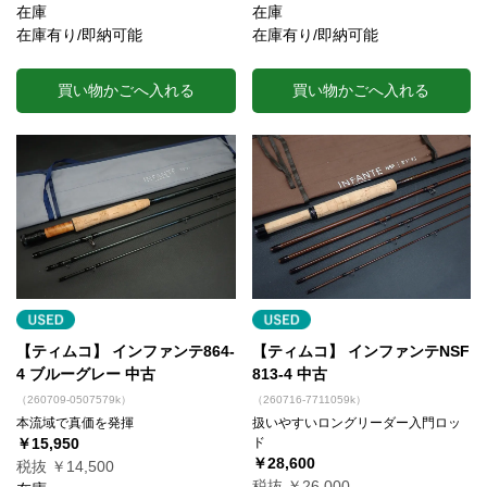
在庫
在庫
在庫有り/即納可能
在庫有り/即納可能
買い物かごへ入れる
買い物かごへ入れる
【ティムコ】 インファンテ864-
【ティムコ】 インファンテNSF
4 ブルーグレー 中古
813-4 中古
（260709-0507579k）
（260716-7711059k）
本流域で真価を発揮
扱いやすいロングリーダー入門ロッ
￥15,950
ド
￥28,600
税抜 ￥14,500
税抜 ￥26,000