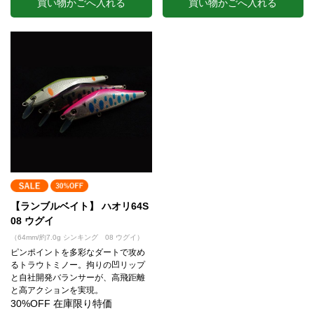
買い物かごへ入れる
買い物かごへ入れる
【ランブルベイト】 ハオリ64S
08 ウグイ
（64mm/約7.0g シンキング 08 ウグイ）
ピンポイントを多彩なダートで攻め
るトラウトミノー。拘りの凹リップ
と自社開発バランサーが、高飛距離
と高アクションを実現。
30%OFF 在庫限り特価