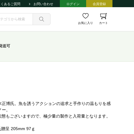
よくあるご質問
お問い合わせ
ログイン
会員登録
お気に入り
カート
発送可
本正博氏。魚を誘うアクションの追求と手作りの温もりを感
ノー。
康状態もございますので、極少量の製作と入荷量となります。
 205mm 97ｇ