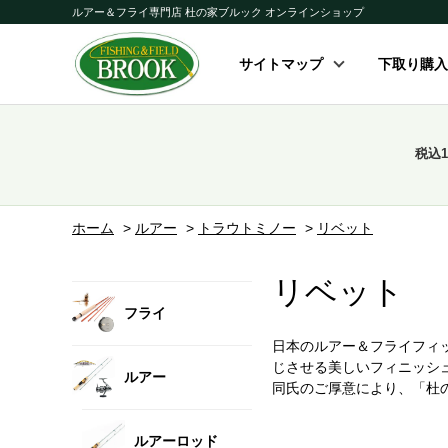
ルアー＆フライ専門店 杜の家ブルック オンラインショップ
サイトマップ
下取り購入
税込
ホーム
>
ルアー
>
トラウトミノー
>
リベット
リベット
フライ
日本のルアー＆フライフィ
じさせる美しいフィニッシ
ルアー
同氏のご厚意により、「杜
ルアーロッド