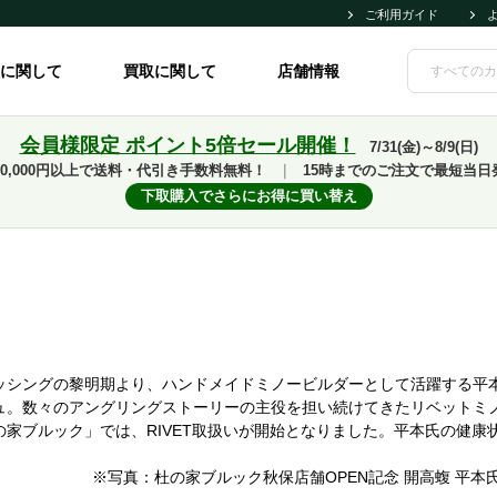
ご利用ガイド
に関して
買取に関して
店舗情報
会員様限定 ポイント5倍セール開催！
7/31(金)～8/9(日)
10,000円以上で送料・代引き手数料無料！
｜
15時までのご注文で最短当日
下取購入でさらにお得に買い替え
ッシングの黎明期より、ハンドメイドミノービルダーとして活躍する平
ュ。数々のアングリングストーリーの主役を担い続けてきたリベットミ
の家ブルック」では、RIVET取扱いが開始となりました。平本氏の健
※写真：杜の家ブルック秋保店舗OPEN記念 開高蝮 平本氏贈呈