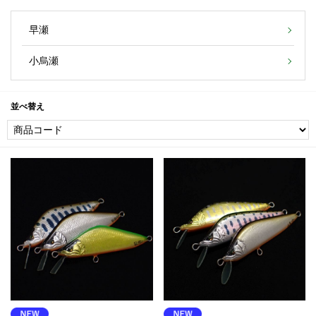
早瀬
小烏瀬
並べ替え