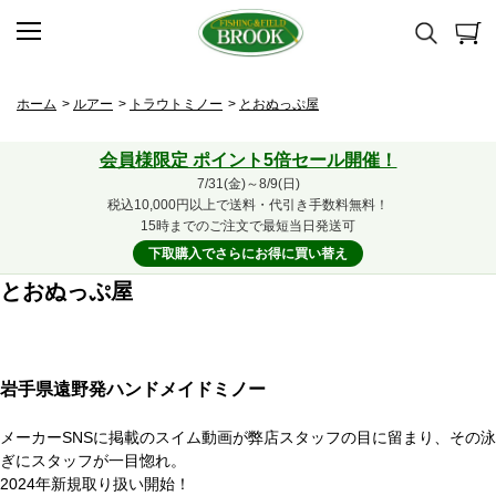
ホーム
>
ルアー
>
トラウトミノー
>
とおぬっぷ屋
会員様限定 ポイント5倍セール開催！
7/31(金)～8/9(日)
税込10,000円以上で送料・代引き手数料無料！
15時までのご注文で最短当日発送可
下取購入でさらにお得に買い替え
とおぬっぷ屋
岩手県遠野発ハンドメイドミノー
メーカーSNSに掲載のスイム動画が弊店スタッフの目に留まり、その泳
ぎにスタッフが一目惚れ。
2024年新規取り扱い開始！