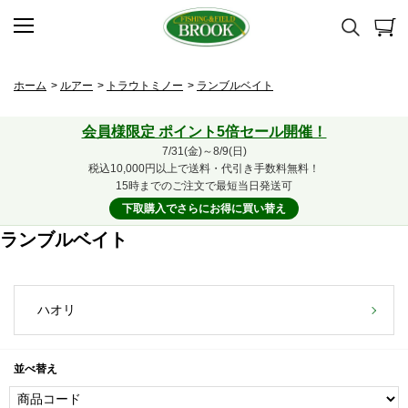
ホーム
>
ルアー
>
トラウトミノー
>
ランブルベイト
会員様限定 ポイント5倍セール開催！
7/31(金)～8/9(日)
税込10,000円以上で送料・代引き手数料無料！
15時までのご注文で最短当日発送可
下取購入でさらにお得に買い替え
ランブルベイト
ハオリ
並べ替え