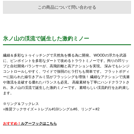
この商品について問い合わせる
氷ノ山の渓流で誕生した激釣ミノー
繊細＆多彩なトゥイッチングで天然魚を獲る為に開発。 WOODの浮力を武器
に、ピンポイントを多彩なダートで攻めるトラウトミノーです。拘りの凹リッ
プと自社開発バランサーが、高飛距離と高アクションを実現。 深みでもレンジ
コントロールしやすく、ワイドで強弱のヒラ打ちも簡単です。 フラットボディ
ーに貼られた線引きアルミ箔がフラッシングを増強！ 繊細なアクションで浅瀬
や激流を走破する優れたバランスも必見。 高級素材を丁寧にハンドクラフトさ
れ、氷ノ山の渓流で誕生した激釣ミノーです。 素晴らしい渓流釣行をお約束し
ます。
※リング＆フックレス
○推奨フックサイズ＝トレブル#10/シングル#6、リング＝#2
おすすめ！
ルアーフックはこちら