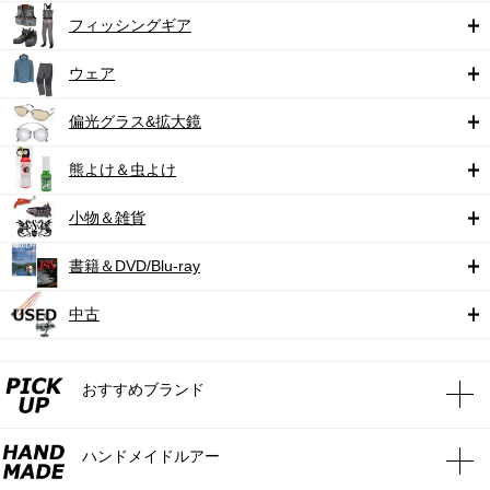
フィッシングギア
ウェア
偏光グラス&拡大鏡
熊よけ＆虫よけ
小物＆雑貨
書籍＆DVD/Blu-ray
中古
おすすめブランド
ハンドメイドルアー