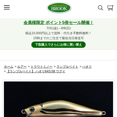
会員様限定 ポイント5倍セール開催！
7/31(金)～8/9(日)
税込10,000円以上で送料・代引き手数料無料！
15時までのご注文で最短当日発送可
下取購入でさらにお得に買い替え
ホーム
>
ルアー
>
トラウトミノー
>
ランブルベイト
>
ハオリ
>
【ランブルベイト】 ハオリ64S 08 ウグイ