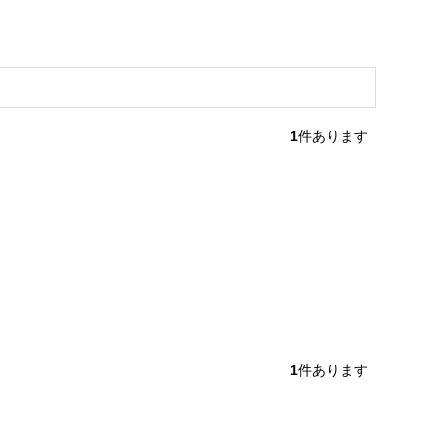
1
件あります
1
件あります