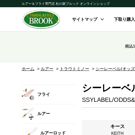
ルアー＆フライ専門店 杜の家ブルック オンラインショップ
サイトマップ
下取り購入
税込
ホーム
>
ルアー
>
トラウトミノー
>
シーレーベル(オッズ
シーレーベ
フライ
SSYLABEL/ODDS
ルアー
キース
ルアーロッド
KEITH