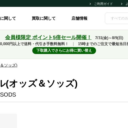
ご利用ガイド
に関して
買取に関して
店舗情報
会員様限定 ポイント5倍セール開催！
7/31(金)～8/9(日)
10,000円以上で送料・代引き手数料無料！
｜
15時までのご注文で最短当日
下取購入でさらにお得に買い替え
＆ソッズ)
ル(オッズ＆ソッズ)
&SODS