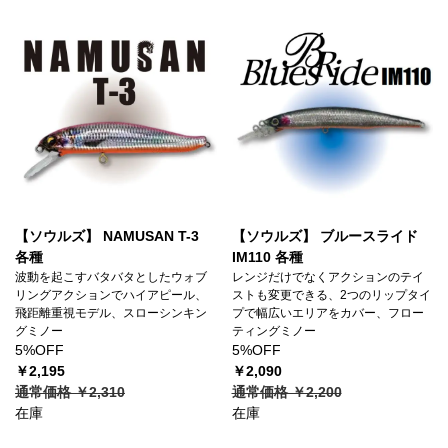
【ソウルズ】 NAMUSAN T-3
【ソウルズ】 ブルースライド
各種
IM110 各種
波動を起こすバタバタとしたウォブ
レンジだけでなくアクションのテイ
リングアクションでハイアピール、
ストも変更できる、2つのリップタイ
飛距離重視モデル、スローシンキン
プで幅広いエリアをカバー、フロー
グミノー
ティングミノー
5%OFF
5%OFF
￥2,195
￥2,090
通常価格 ￥2,310
通常価格 ￥2,200
在庫
在庫