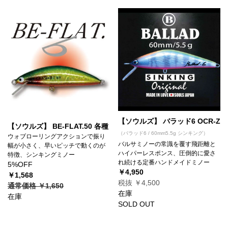
【ソウルズ】 バラッド6 OCR-Z
【ソウルズ】 BE-FLAT.50 各種
（バラッド6 / 60mm5.5g シンキング）
ウォブローリングアクションで振り
バルサミノーの常識を覆す飛距離と
幅が小さく、早いピッチで動くのが
ハイパーレスポンス、圧倒的に愛さ
特徴、シンキングミノー
れ続ける定番ハンドメイドミノー
5%OFF
￥4,950
￥1,568
税抜 ￥4,500
通常価格 ￥1,650
在庫
在庫
SOLD OUT