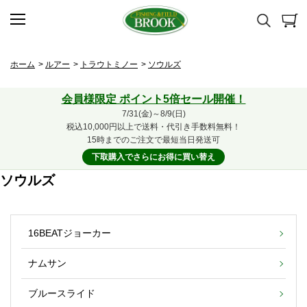
ホーム
>
ルアー
>
トラウトミノー
>
ソウルズ
会員様限定 ポイント5倍セール開催！
7/31(金)～8/9(日)
税込10,000円以上で送料・代引き手数料無料！
15時までのご注文で最短当日発送可
下取購入でさらにお得に買い替え
ソウルズ
16BEATジョーカー
ナムサン
ブルースライド