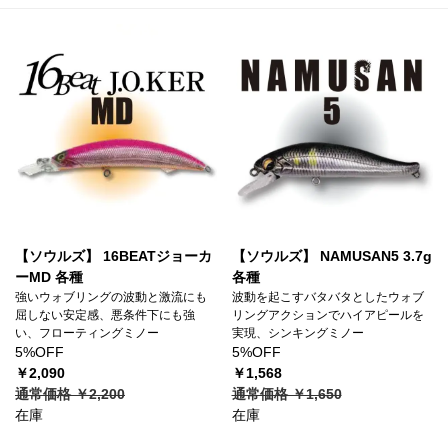
【ソウルズ】 16BEATジョーカ
【ソウルズ】 NAMUSAN5 3.7g
ーMD 各種
各種
強いウォブリングの波動と激流にも
波動を起こすバタバタとしたウォブ
屈しない安定感、悪条件下にも強
リングアクションでハイアピールを
い、フローティングミノー
実現、シンキングミノー
5%OFF
5%OFF
￥2,090
￥1,568
通常価格 ￥2,200
通常価格 ￥1,650
在庫
在庫