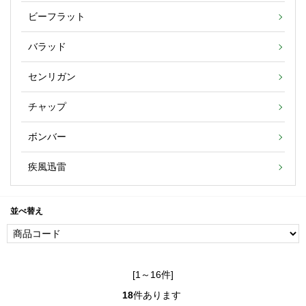
ビーフラット
バラッド
センリガン
チャップ
ボンバー
疾風迅雷
並べ替え
[1～16件]
18
件あります