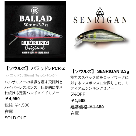
【ソウルズ】 バラッド5 PCR-Z
【ソウルズ】 SENRIGAN 3.3g
（バラッド5 / 50mm3.7g シンキング）
能力のスペック値をロッドワークに
バルサミノーの常識を覆す飛距離と
対するレスポンスに全振りした、ミ
ハイパーレスポンス、圧倒的に愛さ
ディアムシンキングミノー
れ続ける定番ハンドメイドミノー
5%OFF
￥4,950
￥1,568
税抜 ￥4,500
通常価格 ￥1,650
在庫
在庫
SOLD OUT