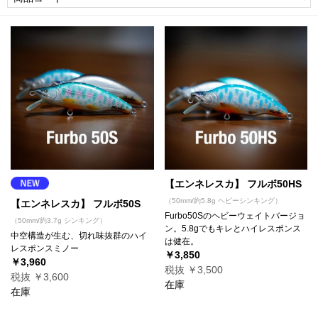
【エンネレスカ】 フルボ50HS
（50mm/約5.8g ヘビーシンキング）
【エンネレスカ】 フルボ50S
Furbo50Sのヘビーウェイトバージョ
（50mm/約3.7g シンキング）
ン。5.8gでもキレとハイレスポンス
中空構造が生む、切れ味抜群のハイ
は健在。
レスポンスミノー
￥3,850
￥3,960
税抜 ￥3,500
税抜 ￥3,600
在庫
在庫