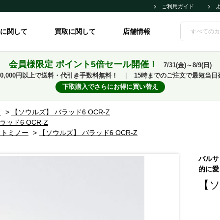
ご利用ガイド
に関して
買取に関して
店舗情報
会員様限定 ポイント5倍セール開催！
7/31(金)～8/9(日)
10,000円以上で送料・代引き手数料無料！
｜
15時までのご注文で最短当日
下取購入でさらにお得に買い替え
ド
>
【ソウルズ】 バラッド6 OCR-Z
ッド6 OCR-Z
ウトミノー
>
【ソウルズ】 バラッド6 OCR-Z
バルサ
的に愛
【ソ