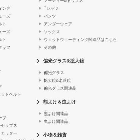
フーディー&トップス
ィング
Tシャツ
ューズ
パンツ
ルト
アンダーウェア
ューズ
ソックス
ルト
ウェットウェーディング関連品はこちら
タッフ
その他
偏光グラス&拡大鏡
ト
偏光グラス
拡大鏡&老眼鏡
グ
偏光グラス関連品
ロッドベルト
熊よけ＆虫よけ
熊よけ関連品
ーブ
虫よけ関連品
ーセップス
ンカッター
小物＆雑貨