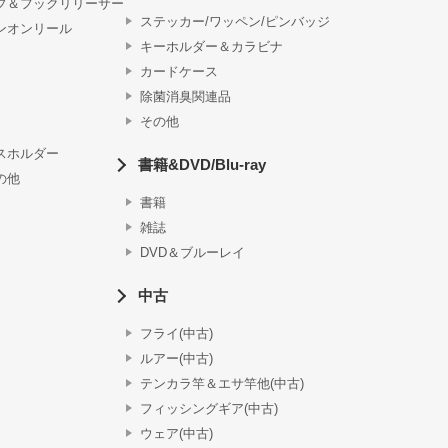
プ＆フックリリーサー
ステッカー/ワッペン/ピンバッジ
ンオンリール
キーホルダー＆カラビナ
カードケース
除菌消臭関連品
その他
スホルダー
書籍&DVD/Blu-ray
の他
書籍
雑誌
DVD＆ブルーレイ
中古
フライ(中古)
ルアー(中古)
テンカラ竿＆エサ竿他(中古)
フィッシングギア(中古)
ウェア(中古)