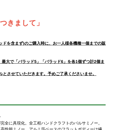
につきまして」
ラッドを含まず)のご購入時に、お一人様各機種一個までの販
、最大で「バラッド5」「バラッド6」を各1個ずつ計2個ま
ルとさせていただきます。予めご了承くださいませ。
ー
が完全に具現化。全工程ハンドクラフトのバルサミノー。
超高性能ミノー。アルミ箔ベースのフラットボディーは繊