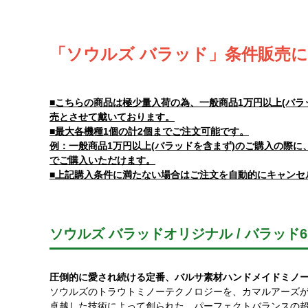
「ソウルズ バラッド」条件販売
■こちらの商品は極少量入荷の為、一般商品1万円以上(バ
売とさせて戴いております。
■最大各機種1個の計2個までご注文可能です。
例：一般商品1万円以上(バラッドを含まず)のご購入の際に
でご購入いただけます。
■上記購入条件に満たない場合はご注文を自動的にキャンセ
ソウルズ バラッドオリジナル / バラッド6
圧倒的に愛され続ける定番、バルサ素材ハンドメイドミノ
ソウルズのトラウトミノーテクノロジーを、カマルアーズ
卓越した技術によって創られた、パーフェクトバランスの