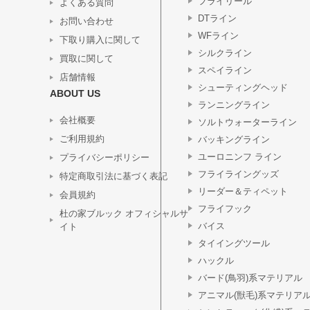
フライリール
よくある質問
DTライン
お問い合わせ
WFライン
下取り購入に関して
シルクライン
買取に関して
スペイライン
店舗情報
シューティングヘッド
ABOUT US
ランニングライン
会社概要
ソルトウォーターライン
ご利用規約
バッキングライン
ユーロニンフ ライン
プライバシーポリシー
フライライングッズ
特定商取引法に基づく表記
リーダー＆ティペット
会員規約
フライフック
杜の家ブルック オフィシャルサ
バイス
イト
タイイングツール
ハックル
バード(鳥羽)系マテリアル
アニマル(獣毛)系マテリア