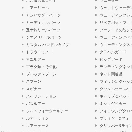
バス＆雷魚ロッド
ウェーダー
ルアーリール
ウェットウェーデ
アンバサダーパーツ
ウェーディングシ
カーディナルパーツ
リペア用品・フェ
五十鈴リールパーツ
ブーツ・その他シ
シマノ リールパーツ
ウェーディングベ
カスタム ハンドル＆ノブ
ウェーディングス
トラウトミノー
グラベルガード
アユルアー
ヒップガード
プラグ類・その他
ランディングネッ
ブルックスプーン
ネット関連品
スプーン
フィッシングバッ
スピナー
タックルケース&
バイブレーション
キャップ＆ハット
バスルアー
ネックゲイター
ソルトウォータールアー
フィッシンググロ
ルアーライン
プライヤー&フォ
ル
ルアーケース
クリッパー&ライ