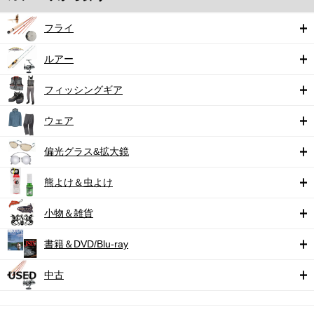
フライ
ルアー
フィッシングギア
ウェア
偏光グラス&拡大鏡
熊よけ＆虫よけ
小物＆雑貨
書籍＆DVD/Blu-ray
中古