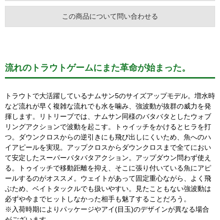
この商品について問い合わせる
流れのトラウトゲームにまた革命が始まった。
トラウトで大活躍しているナムサン5のサイズアップモデル。増水時
など流れが早く複雑な流れでも水を噛み、強波動が抜群の威力を発
揮します。リトリーブでは、ナムサン同様のバタバタとしたウォブ
リングアクションで波動を起こす。トゥイッチをかけるとヒラを打
つ。ダウンクロスからの逆引きにも飛び出しにくいため、魚へのハ
イアピールを実現。アップクロスからダウンクロスまで全てにおい
て安定したスーパーバタバタアクション。アップダウン問わず使え
る。トゥイッチで移動距離を抑え、そこに張り付いている魚にアピ
ールするのがオススメ。ウェイトがあって固定重心ながら、よく飛
ぶため、ベイトタックルでも扱いやすい。見たこともない強波動は
必ずや今までヒットしなかった相手も魅了することだろう。
※入荷時期によりパッケージやアイ(目玉)のデザインが異なる場合
がございます。