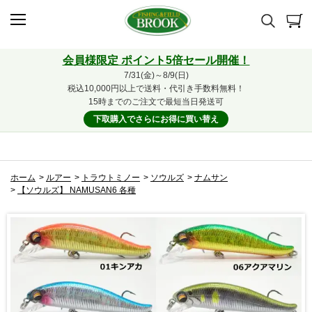
会員様限定 ポイント5倍セール開催！
7/31(金)～8/9(日)
税込10,000円以上で送料・代引き手数料無料！
15時までのご注文で最短当日発送可
下取購入でさらにお得に買い替え
ホーム
>
ルアー
>
トラウトミノー
>
ソウルズ
>
ナムサン
>
【ソウルズ】 NAMUSAN6 各種