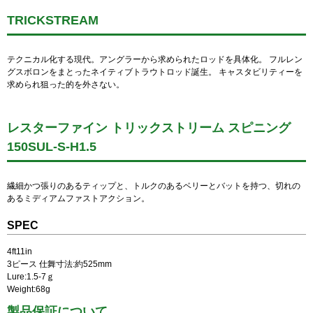
TRICKSTREAM
テクニカル化する現代。アングラーから求められたロッドを具体化。 フルレン
グスボロンをまとったネイティブトラウトロッド誕生。 キャスタビリティーを
求められ狙った的を外さない。
レスターファイン トリックストリーム スピニング
150SUL-S-H1.5
繊細かつ張りのあるティップと、トルクのあるベリーとバットを持つ、切れの
あるミディアムファストアクション。
SPEC
4ft11in
3ピース 仕舞寸法:約525mm
Lure:1.5-7ｇ
Weight:68g
製品保証について