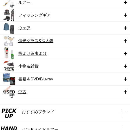
ルアー
フィッシングギア
ウェア
偏光グラス&拡大鏡
熊よけ＆虫よけ
小物＆雑貨
書籍＆DVD/Blu-ray
中古
おすすめブランド
ハンドメイドルアー