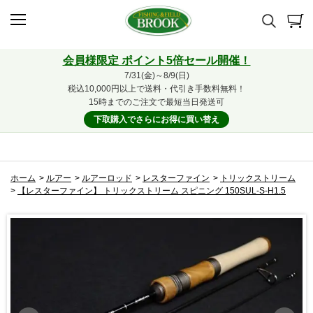
会員様限定 ポイント5倍セール開催！
7/31(金)～8/9(日)
税込10,000円以上で送料・代引き手数料無料！
15時までのご注文で最短当日発送可
下取購入でさらにお得に買い替え
ホーム
>
ルアー
>
ルアーロッド
>
レスターファイン
>
トリックストリーム
>
【レスターファイン】 トリックストリーム スピニング 150SUL-S-H1.5