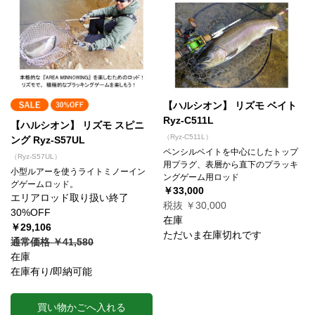
【ハルシオン】 リズモ ベイト
Ryz-C511L
【ハルシオン】 リズモ スピニ
（Ryz-C511L）
ング Ryz-S57UL
ペンシルベイトを中心にしたトップ
（Ryz-S57UL）
用プラグ、表層から直下のプラッキ
小型ルアーを使うライトミノーイン
ングゲーム用ロッド
グゲームロッド。
￥33,000
エリアロッド取り扱い終了
税抜 ￥30,000
30%OFF
在庫
￥29,106
ただいま在庫切れです
通常価格 ￥41,580
在庫
在庫有り/即納可能
買い物かごへ入れる