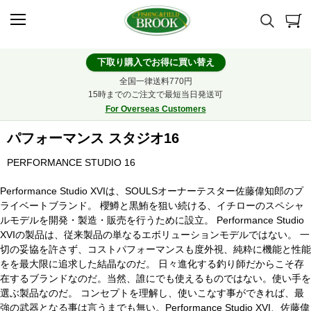
下取り購入でお得に買い替え
全国一律送料770円
15時までのご注文で最短当日発送可
For Overseas Customers
パフォーマンス スタジオ16
PERFORMANCE STUDIO 16
Performance Studio XVIは、SOULSオーナーテスター佐藤偉知郎のプ
ライベートブランド。 櫻鱒と黒鮪を狙い続ける、イチローのスペシャ
ルモデルを開発・製造・販売を行うために設立。 Performance Studio
XVIの製品は、従来製品の単なるエボリューションモデルではない。 一
切の妥協を許さず、コストパフォーマンスも度外視、純粋に機能と性能
をを最大限に追求した結晶なのだ。 日々進化する釣り師だからこそ存
在するブランドなのだ。当然、誰にでも使えるものではない。使い手を
選ぶ製品なのだ。 コンセプトを理解し、使いこなす事ができれば、最
強の武器となる事は言うまでも無い。Performance Studio XVI、佐藤偉