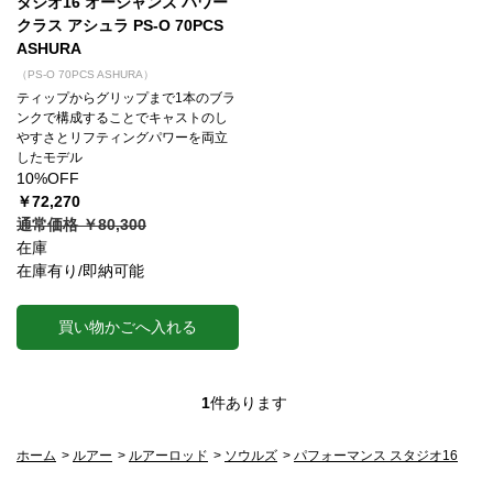
タジオ16 オーシャンズ パワー
クラス アシュラ PS-O 70PCS
ASHURA
（PS-O 70PCS ASHURA）
ティップからグリップまで1本のブラ
ンクで構成することでキャストのし
やすさとリフティングパワーを両立
したモデル
10%OFF
￥72,270
通常価格 ￥80,300
在庫
在庫有り/即納可能
買い物かごへ入れる
1
件あります
ホーム
>
ルアー
>
ルアーロッド
>
ソウルズ
>
パフォーマンス スタジオ16