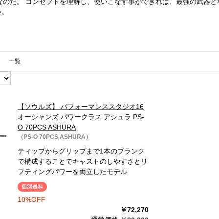
だ。 コンセプトを理解し、使いこなす事ができれば、最強の武器となる事は言うま
い。
一覧
【ソウルズ】 パフォーマンススタジオ16
オーシャンズ パワークラス アシュラ PS-
O 70PCS ASHURA
（PS-O 70PCS ASHURA）
ティップからグリップまで1本のブランク
で構成することでキャストのしやすさとリ
フティングパワーを両立したモデル
10%OFF
￥72,270