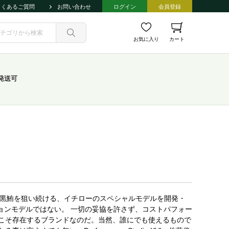
よくあるご質問
お問い合わせ
ログイン
会員登録
お気に入り
カート
発送可
。 櫻鱒と黒鮪を狙い続ける、イチローのスペシャルモデルを開発・
リューションモデルではない。 一切の妥協を許さず、コストパフォー
こそ存在するブランドなのだ。当然、誰にでも使えるもので