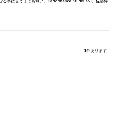
でも無い。Performance Studio XVI、佐藤偉
1
件あります