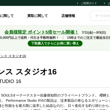
ご利用ガイド
に関して
買取に関して
店舗情報
会員様限定 ポイント5倍セール開催！
7/31(金)～8/9(日)
10,000円以上で送料・代引き手数料無料！
｜
15時までのご注文で最短当日
下取購入でさらにお得に買い替え
ンス スタジオ16
ス スタジオ16
UDIO 16
udio XVIは、SOULSオーナーテスター佐藤偉知郎のプライベートブランド
 Performance Studio XVIの製品は、従来製品の単なるエボ
能と性能をを最大限に追求した結晶なのだ。 日々進化する釣り師だから