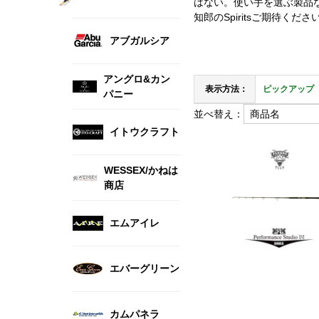
はない。使い手を選ぶ製品なの
知郎のSpiritsご期待くださ
アブガルシア
アングロ&カン
表示方法：
ピックアップ
パニー
並べ替え：
イトウクラフト
WESSEX/かねは
商店
エムアイレ
エバーグリーン
カムパネラ