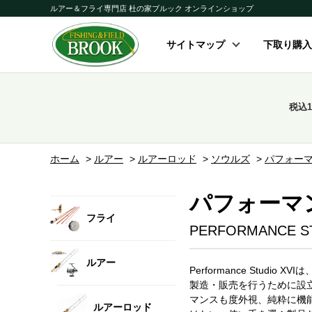
ルアー＆フライ専門店 杜の家ブルック オンラインショップ
サイトマップ
下取り購入
税込
ホーム
>
ルアー
>
ルアーロッド
>
ソウルズ
>
パフォーマ
パフォーマン
フライ
PERFORMANCE ST
ルアー
Performance St
製造・販売を行うために設立。
マンスも度外視、純粋に機
ルアーロッド