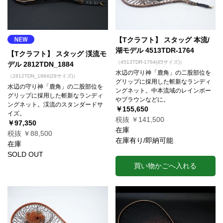
【Tクラフト】 スタッグ 本流/
湖モデル 4513TDR-1764
【Tクラフト】 スタッグ 渓流モ
（4513TDR-1764(45サイズ)）
デル 2812TDN_1884
水辺の守り神「鹿角」の二股部位を
（2812TDN_1884(28サイズ)）
グリップに採用した斬新なランディ
水辺の守り神「鹿角」の二股部位を
ングネット。中本流域のレインボー
グリップに採用した斬新なランディ
やブラウンなどに。
ングネット。渓流のスタンダードサ
￥155,650
イズ。
税抜 ￥141,500
￥97,350
在庫
税抜 ￥88,500
在庫有り/即納可能
在庫
SOLD OUT
買い物かごへ入れる