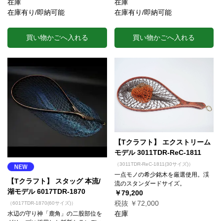
在庫
在庫
在庫有り/即納可能
在庫有り/即納可能
買い物かごへ入れる
買い物かごへ入れる
【Tクラフト】 エクストリーム
モデル 3011TDR-ReC-1811
（3011TDR-ReC-1811(30サイズ)）
一点モノの希少銘木を厳選使用。渓
【Tクラフト】 スタッグ 本流/
流のスタンダードサイズ。
湖モデル 6017TDR-1870
￥79,200
税抜 ￥72,000
（6017TDR-1870(60サイズ)）
在庫
水辺の守り神「鹿角」の二股部位を