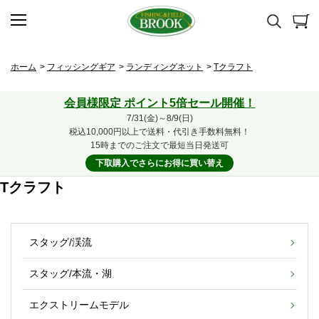
ホーム
>
フィッシングギア
>
ランディングネット
>
Tクラフト
会員様限定 ポイント5倍セール開催！
7/31(金)～8/9(日)
税込10,000円以上で送料・代引き手数料無料！
15時までのご注文で最短当日発送可
下取購入でさらにお得に買い替え
Tクラフト
スタッグ/渓流
スタッグ/本流・湖
エクストリームモデル