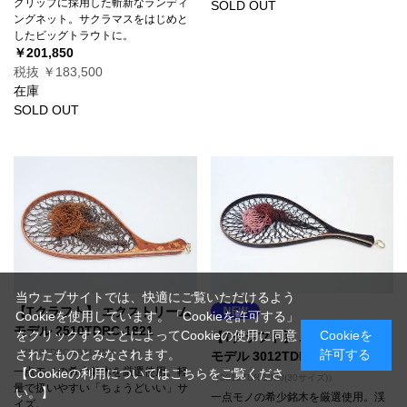
グリップに採用した斬新なランディ
SOLD OUT
ングネット。サクラマスをはじめと
したビッグトラウトに。
￥201,850
税抜 ￥183,500
在庫
SOLD OUT
当ウェブサイトでは、快適にご覧いただけるよう
【Tクラフト】 エクストリーム
Cookieを使用しています。「Cookieを許可する」
モデル 2510TDRC-1821
をクリックすることによってCookieの使用に同意
Cookieを
【Tクラフト】 エクストリーム
（2510TDRC-1821(25サイズ)）
されたものとみなされます。
許可する
モデル 3012TDR-1900
一点モノの希少銘木を厳選使用。軽
【Cookieの利用についてはこちらをご覧くださ
（3012TDR-1900(30サイズ)）
量で扱いやすい「ちょうどいい」サ
い。】
一点モノの希少銘木を厳選使用。渓
イズ。