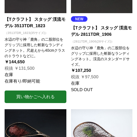
【Tクラフト】 スタッグ 渓流モ
デル 3513TDR_1823
【Tクラフト】 スタッグ 渓流モ
（3513TDR_1823(35サイズ)）
デル 2811TDR_1906
水辺の守り神「鹿角」の二股部位を
（2811TDR_1906(28サイズ)）
グリップに採用した斬新なランディ
水辺の守り神「鹿角」の二股部位を
ングネット。尺超えから40cmクラス
グリップに採用した斬新なランディ
のトラウトなどに。
ングネット。渓流のスタンダードサ
￥144,650
イズ。
税抜 ￥131,500
￥107,250
在庫
税抜 ￥97,500
在庫有り/即納可能
在庫
SOLD OUT
買い物かごへ入れる