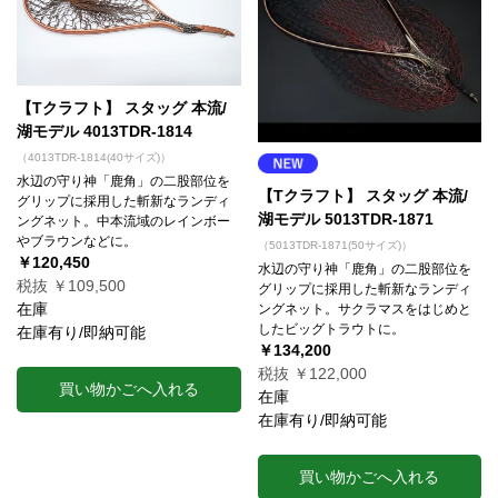
【Tクラフト】 スタッグ 本流/
湖モデル 4013TDR-1814
（4013TDR-1814(40サイズ)）
水辺の守り神「鹿角」の二股部位を
【Tクラフト】 スタッグ 本流/
グリップに採用した斬新なランディ
湖モデル 5013TDR-1871
ングネット。中本流域のレインボー
やブラウンなどに。
（5013TDR-1871(50サイズ)）
￥120,450
水辺の守り神「鹿角」の二股部位を
税抜 ￥109,500
グリップに採用した斬新なランディ
在庫
ングネット。サクラマスをはじめと
したビッグトラウトに。
在庫有り/即納可能
￥134,200
税抜 ￥122,000
買い物かごへ入れる
在庫
在庫有り/即納可能
買い物かごへ入れる