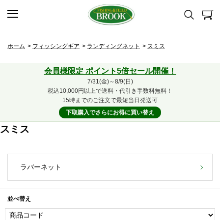
ホーム
>
フィッシングギア
>
ランディングネット
>
スミス
会員様限定 ポイント5倍セール開催！
7/31(金)～8/9(日)
税込10,000円以上で送料・代引き手数料無料！
15時までのご注文で最短当日発送可
下取購入でさらにお得に買い替え
スミス
ラバーネット
並べ替え