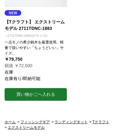
【Tクラフト】 エクストリーム
モデル 2711TDNC-1883
（2711TDNC-1883(27サイズ)）
一点モノの希少銘木を厳選使用。軽
量で扱いやすい「ちょうどいい」サ
イズ。
￥79,750
税抜 ￥72,500
在庫
在庫有り/即納可能
買い物かごへ入れる
ホーム
>
フィッシングギア
>
ランディングネット
>
Tクラフト
>
エクストリームモデル