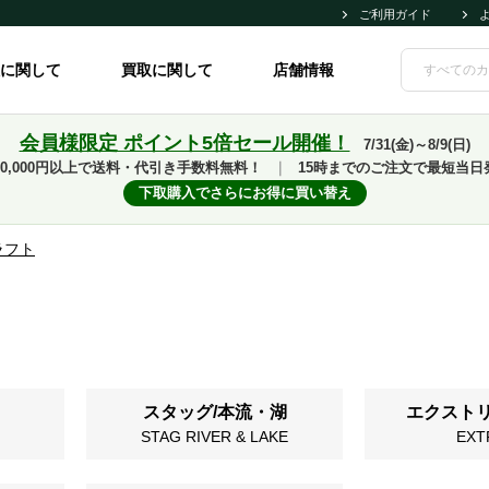
ご利用ガイド
に関して
買取に関して
店舗情報
会員様限定 ポイント5倍セール開催！
7/31(金)～8/9(日)
10,000円以上で送料・代引き手数料無料！
｜
15時までのご注文で最短当日
下取購入でさらにお得に買い替え
ラフト
スタッグ/本流・湖
エクスト
STAG RIVER & LAKE
EXT