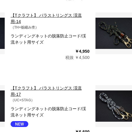
【Tクラフト】 パラストリングス 渓流
用-14
（TH×栃縮み杢）
ランディングネットの脱落防止コード/渓
流ネット用サイズ
￥4,950
税抜 ￥4,500
【Tクラフト】 パラストリングス 渓流
用-17
（UC×STAG）
ランディングネットの脱落防止コード/渓
流ネット用サイズ
￥6,600