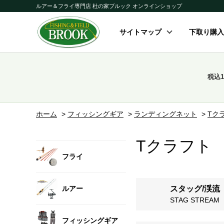
ルアー＆フライ専門店 杜の家ブルック オンラインショップ
サイトマップ
下取り購入
税込
ホーム
>
フィッシングギア
>
ランディングネット
>
Tク
Tクラフト
フライ
ルアー
スタッグ/渓流
STAG STREAM
フィッシングギア