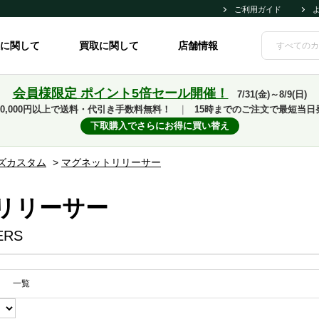
ご利用ガイド
に関して
買取に関して
店舗情報
会員様限定 ポイント5倍セール開催！
7/31(金)～8/9(日)
10,000円以上で送料・代引き手数料無料！
｜
15時までのご注文で最短当日
下取購入でさらにお得に買い替え
ズカスタム
>
マグネットリリーサー
リリーサー
ERS
一覧