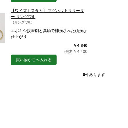
【ワイズカスタム】 マグネットリリーサ
ー リングワ/L
（リングワ/L）
エポキシ接着剤と真鍮で補強された頑強な
仕上がり
￥4,840
税抜 ￥4,400
買い物かごへ入れる
6
件あります