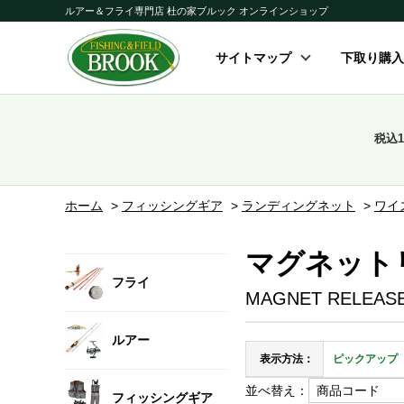
ルアー＆フライ専門店 杜の家ブルック オンラインショップ
サイトマップ
下取り購入
税込
ホーム
>
フィッシングギア
>
ランディングネット
>
ワイ
マグネット
フライ
MAGNET RELEAS
ルアー
表示方法：
ピックアップ
並べ替え：
フィッシングギア