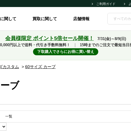
ご利用ガイド
に関して
買取に関して
店舗情報
会員様限定 ポイント5倍セール開催！
7/31(金)～8/9(日)
10,000円以上で送料・代引き手数料無料！
｜
15時までのご注文で最短当日
下取購入でさらにお得に買い替え
ズカスタム
>
60サイズ カーブ
カーブ
一覧