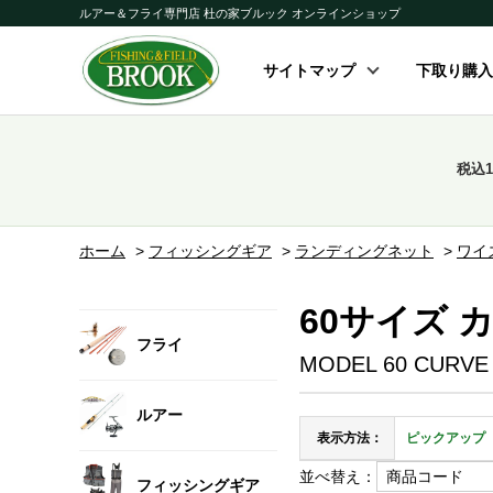
ルアー＆フライ専門店 杜の家ブルック オンラインショップ
サイトマップ
下取り購入
税込
ホーム
>
フィッシングギア
>
ランディングネット
>
ワイ
60サイズ 
フライ
MODEL 60 CURVE
ルアー
表示方法：
ピックアップ
並べ替え：
フィッシングギア