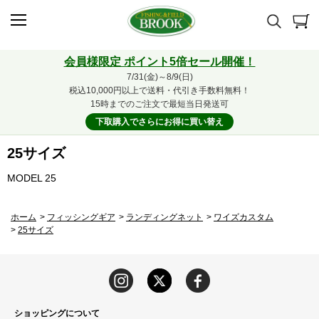
会員様限定 ポイント5倍セール開催！
7/31(金)～8/9(日)
税込10,000円以上で送料・代引き手数料無料！
15時までのご注文で最短当日発送可
下取購入でさらにお得に買い替え
25サイズ
MODEL 25
ホーム
>
フィッシングギア
>
ランディングネット
>
ワイズカスタム
>
25サイズ
ショッピングについて