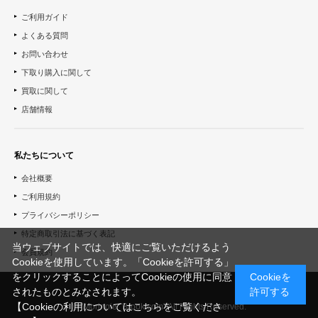
ご利用ガイド
よくある質問
お問い合わせ
下取り購入に関して
買取に関して
店舗情報
私たちについて
会社概要
ご利用規約
プライバシーポリシー
特定商取引法に基づく表記
当ウェブサイトでは、快適にご覧いただけるよう
会員規約
Cookieを使用しています。「Cookieを許可する」
をクリックすることによってCookieの使用に同意
Cookieを
されたものとみなされます。
許可する
【Cookieの利用についてはこちらをご覧くださ
© "Morinoie_Brook.com" All Rights Reserved.