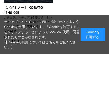
【パグミノー】 KOBATO
45HS-005
ナチュラルマテリアル2種仕様。タン
当ウェブサイトでは、快適にご覧いただけるよう
グステンウェイトを採用で源流域か
ら本流まで幅広く攻略可能。
Cookieを使用しています。「Cookieを許可する」
￥4,650
をクリックすることによってCookieの使用に同意
Cookieを
在庫
されたものとみなされます。
許可する
SOLD OUT
【Cookieの利用についてはこちらをご覧くださ
い。】
[1～11件]
11
件あります
ホーム
>
ルアー
>
トラウトミノー
>
パグミノー
>
KOBATO