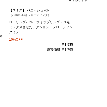
【スミス】 パニッシュ70F
（70mm/3.7g フローティング）
ローリング70％・ウォッブリング30％を
ミックスさせたアクション、フローティン
グミノー
10%OFF
￥1,535
通常価格 ￥1,705