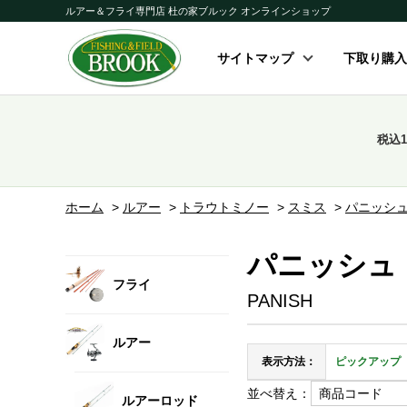
ルアー＆フライ専門店 杜の家ブルック オンラインショップ
サイトマップ
下取り購入
税込
ホーム
>
ルアー
>
トラウトミノー
>
スミス
>
パニッシ
パニッシュ
フライ
PANISH
ルアー
表示方法：
ピックアップ
並べ替え：
ルアーロッド