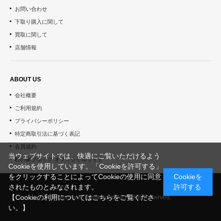
お問い合わせ
下取り購入に関して
買取に関して
店舗情報
ABOUT US
会社概要
ご利用規約
プライバシーポリシー
特定商取引法に基づく表記
会員規約
当ウェブサイトでは、快適にご覧いただけるよう
杜の家ブルック オフィシャルサイト
Cookieを使用しています。「Cookieを許可する」
をクリックすることによってCookieの使用に同意
Cookieを
されたものとみなされます。
許可する
【Cookieの利用についてはこちらをご覧くださ
© "Morinoie_Brook.com" All Rights Reserved.
い。】