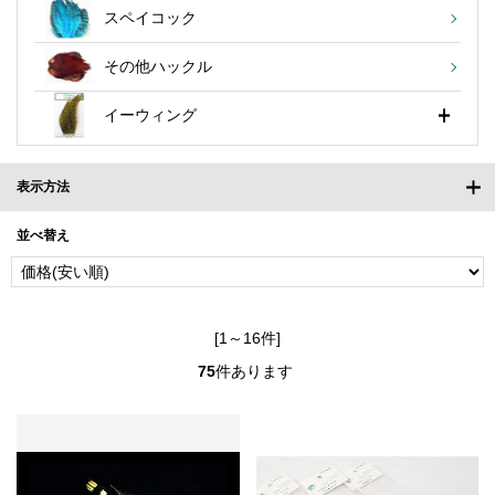
スペイコック
その他ハックル
イーウィング
表示方法
並べ替え
[1～16件]
75
件あります