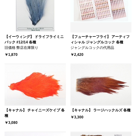
【イーウィング】 ドライフライミニ
【フューチャーフライ】 アーティフ
パック #12/14 各種
ィシャル ジャングルコック 各種
旧価格 弊店在庫限り
ジャングルコックの代用品
￥1,870
￥2,420
【キャナル】 チャイニーズケイプ 各
【キャナル】 ラージハックルズ 各種
種
￥3,300
￥3,080