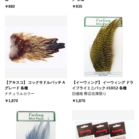
￥880
￥935
【アキスコ】 コックサドルパッチ A
【イーウィング】 イーウィング ドラ
グレード 各種
イフライミニパック #10/12 各種
ナチュラルカラー
旧価格 弊店在庫限り
￥1,870
￥1,870