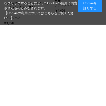
各種
をクリックすることによってCookieの使用に同意
Cookieを
【ホワイティング】 コックデリオン
ナチュラルカラー
ヘンウィング プロ HP01
されたものとみなされます。
許可する
￥4,400
【Cookieの利用についてはこちらをご覧くださ
（プロ HP01）
ウイングペア
い。】
￥3,850
【キャナル】 チャイニーズケイプ ス
【ホワイティング】 スペイハックル
ピナーウィング用 各種
ルースターサドル ブロンズ 各種
￥4,400
￥4,400
つづきを見る
[1～16件]