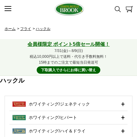
ホーム
>
フライ
>
ハックル
会員様限定 ポイント5倍セール開催！
7/31(金)～8/9(日)
税込10,000円以上で送料・代引き手数料無料！
15時までのご注文で最短当日発送可
下取購入でさらにお得に買い替え
ハックル
ホワイティング/ジェネティック
ホワイティング/ヒバート
ホワイティング/ハイ＆ドライ