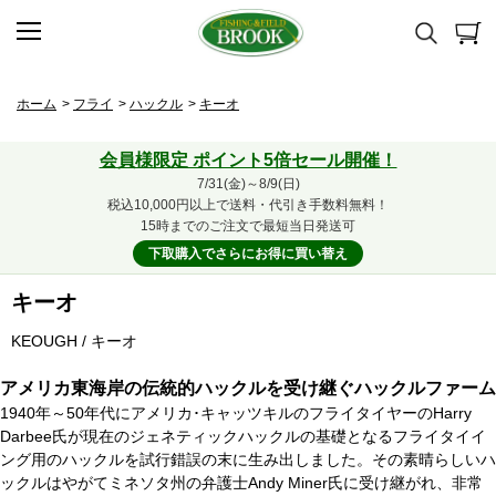
ホーム
>
フライ
>
ハックル
>
キーオ
会員様限定 ポイント5倍セール開催！
7/31(金)～8/9(日)
税込10,000円以上で送料・代引き手数料無料！
15時までのご注文で最短当日発送可
下取購入でさらにお得に買い替え
キーオ
KEOUGH / キーオ
アメリカ東海岸の伝統的ハックルを受け継ぐハックルファーム
1940年～50年代にアメリカ･キャッツキルのフライタイヤーのHarry
Darbee氏が現在のジェネティックハックルの基礎となるフライタイイ
ング用のハックルを試行錯誤の末に生み出しました。その素晴らしいハ
ックルはやがてミネソタ州の弁護士Andy Miner氏に受け継がれ、非常