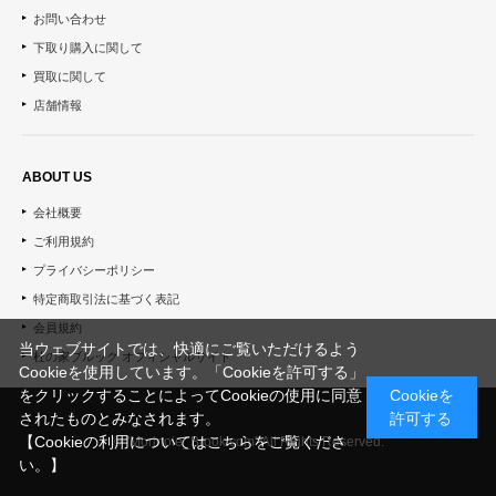
お問い合わせ
下取り購入に関して
買取に関して
店舗情報
ABOUT US
会社概要
ご利用規約
プライバシーポリシー
特定商取引法に基づく表記
会員規約
当ウェブサイトでは、快適にご覧いただけるよう
杜の家ブルック オフィシャルサイト
Cookieを使用しています。「Cookieを許可する」
をクリックすることによってCookieの使用に同意
Cookieを
されたものとみなされます。
許可する
【Cookieの利用についてはこちらをご覧くださ
© "Morinoie_Brook.com" All Rights Reserved.
い。】