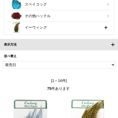
スペイコック
その他ハックル
イーウィング
表示方法
並べ替え
[1～16件]
75
件あります