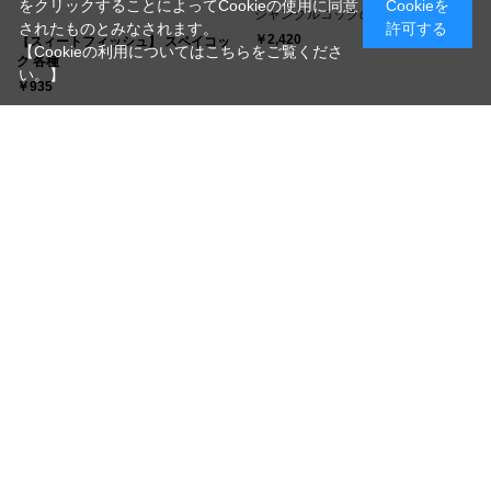
をクリックすることによってCookieの使用に同意
Cookieを
ジャングルコックの代用品
されたものとみなされます。
許可する
￥2,420
【スィートフィッシュ】 スペイコッ
【Cookieの利用についてはこちらをご覧くださ
ク 各種
い。】
￥935
【アキスコ】 ジャングルコック ネッ
【フェザー＆フライ】 ジャングルコ
ク 小袋
ック AAA-02
￥660
￥34,650
つづきを見る
[1～16件]
75
件あります