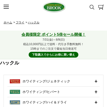
ホーム
>
フライ
>
ハックル
会員様限定 ポイント5倍セール開催！
7/31(金)～8/9(日)
税込10,000円以上で送料・代引き手数料無料！
15時までのご注文で最短当日発送可
下取購入でさらにお得に買い替え
ハックル
ホワイティング/ジェネティック
ホワイティング/ヒバート
ホワイティング/ハイ＆ドライ