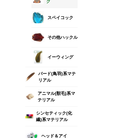
ク
スペイコック
その他ハックル
イーウィング
バード(鳥羽)系マテ
リアル
アニマル(獣毛)系マ
テリアル
シンセティック(化
繊)系マテリアル
ヘッド＆アイ