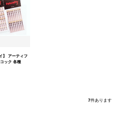
イ】 アーティフ
コック 各種
7
件あります