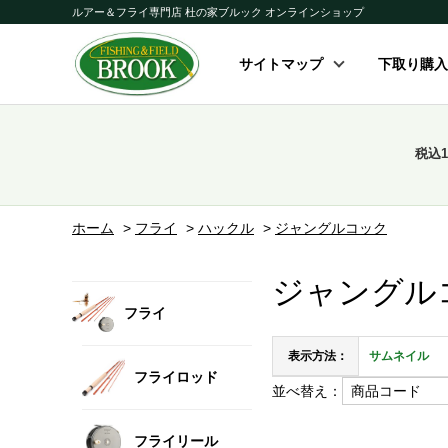
ルアー＆フライ専門店 杜の家ブルック オンラインショップ
サイトマップ
下取り購入
税込
ホーム
>
フライ
>
ハックル
>
ジャングルコック
ジャングル
フライ
表示方法：
サムネイル
フライロッド
並べ替え：
フライリール