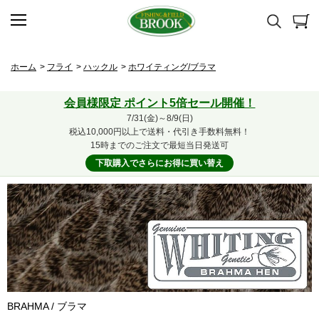
ホーム
>
フライ
>
ハックル
>
ホワイティング/ブラマ
会員様限定 ポイント5倍セール開催！
7/31(金)～8/9(日)
税込10,000円以上で送料・代引き手数料無料！
15時までのご注文で最短当日発送可
下取購入でさらにお得に買い替え
BRAHMA / ブラマ