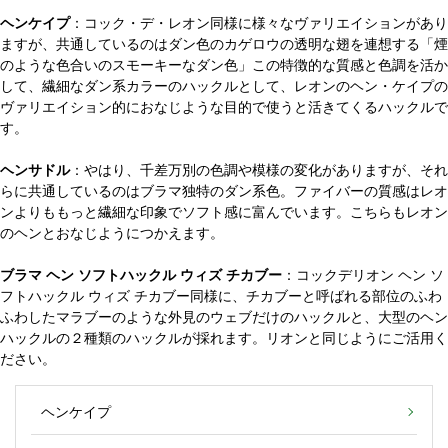
ヘンケイプ
：コック・デ・レオン同様に様々なヴァリエイションがあり
ますが、共通しているのはダン色のカゲロウの透明な翅を連想する「煙
のような色合いのスモーキーなダン色」この特徴的な質感と色調を活か
して、繊細なダン系カラーのハックルとして、レオンのヘン・ケイプの
ヴァリエイション的におなじような目的で使うと活きてくるハックルで
す。
ヘンサドル
：やはり、千差万別の色調や模様の変化がありますが、それ
らに共通しているのはブラマ独特のダン系色。ファイバーの質感はレオ
ンよりももっと繊細な印象でソフト感に富んでいます。こちらもレオン
のヘンとおなじようにつかえます。
ブラマ ヘン ソフトハックル ウィズ チカブー
：コックデリオン ヘン ソ
フトハックル ウィズ チカブー同様に、チカブーと呼ばれる部位のふわ
ふわしたマラブーのような外見のウェブだけのハックルと、大型のヘン
ハックルの２種類のハックルが採れます。リオンと同じようにご活用く
ださい。
ヘンケイプ