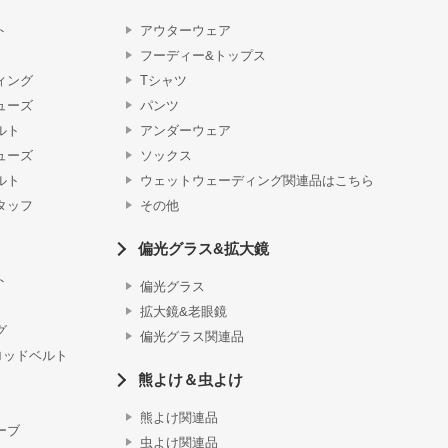
ト
アウターウェア
フーディー&トップス
ィング
Tシャツ
ューズ
パンツ
ルト
アンダーウェア
ューズ
ソックス
ルト
ウェットウェーディング関連品はこちら
タッフ
その他
偏光グラス&拡大鏡
ト
偏光グラス
拡大鏡&老眼鏡
グ
偏光グラス関連品
ロッドベルト
熊よけ＆虫よけ
熊よけ関連品
ーブ
虫よけ関連品