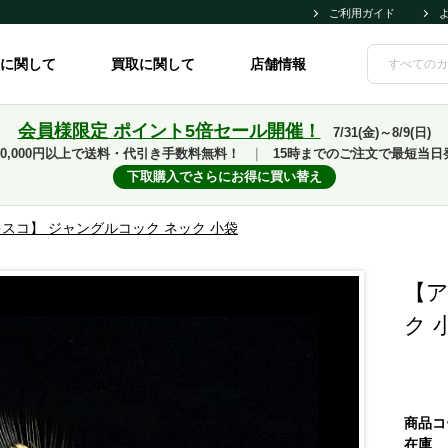
ご利用ガイド
に関して
買取に関して
店舗情報
会員様限定 ポイント5倍セール開催！
7/31(金)～8/9(日)
10,000円以上で送料・代引き手数料無料！
｜
15時までのご注文で最短当日
下取購入でさらにお得に買い替え
スコ】 ジャングルコック ネック 小袋
【ア
ク 
商品コ
在庫