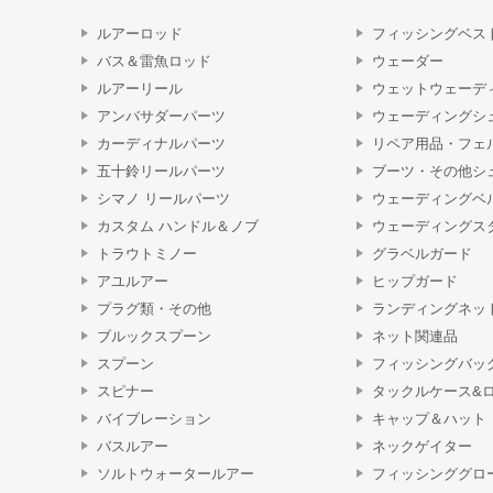
ルアーロッド
フィッシングベス
バス＆雷魚ロッド
ウェーダー
ルアーリール
ウェットウェーデ
アンバサダーパーツ
ウェーディングシ
カーディナルパーツ
リペア用品・フェ
五十鈴リールパーツ
ブーツ・その他シ
シマノ リールパーツ
ウェーディングベ
カスタム ハンドル＆ノブ
ウェーディングス
トラウトミノー
グラベルガード
アユルアー
ヒップガード
プラグ類・その他
ランディングネッ
ブルックスプーン
ネット関連品
スプーン
フィッシングバッ
スピナー
タックルケース&
バイブレーション
キャップ＆ハット
バスルアー
ネックゲイター
ソルトウォータールアー
フィッシンググロ