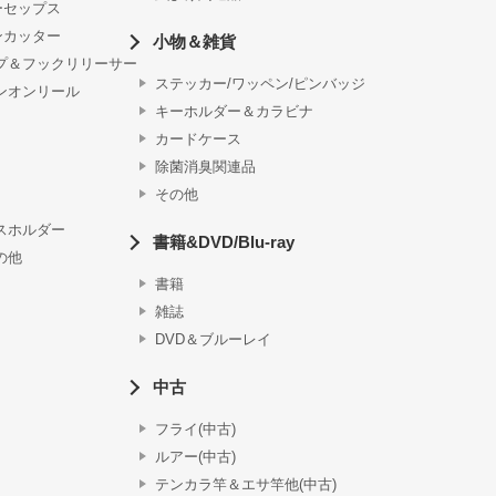
ーセップス
ンカッター
小物＆雑貨
プ＆フックリリーサー
ステッカー/ワッペン/ピンバッジ
ンオンリール
キーホルダー＆カラビナ
カードケース
除菌消臭関連品
その他
スホルダー
書籍&DVD/Blu-ray
の他
書籍
雑誌
DVD＆ブルーレイ
中古
フライ(中古)
ルアー(中古)
テンカラ竿＆エサ竿他(中古)