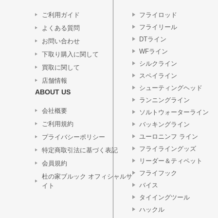
ご利用ガイド
フライロッド
フライリール
よくある質問
DTライン
お問い合わせ
WFライン
下取り購入に関して
シルクライン
買取に関して
スペイライン
店舗情報
シューティングヘッド
ABOUT US
ランニングライン
会社概要
ソルトウォーターライン
ご利用規約
バッキングライン
ユーロニンフ ライン
プライバシーポリシー
フライライングッズ
特定商取引法に基づく表記
リーダー＆ティペット
会員規約
フライフック
杜の家ブルック オフィシャルサ
バイス
イト
タイイングツール
ハックル