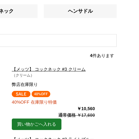
ネック
ヘンサドル
4
件あります
【メッツ】 コックネック #3 クリーム
（クリーム）
弊店在庫限り
40%OFF 在庫限り特価
￥10,560
通常価格 ￥17,600
買い物かごへ入れる