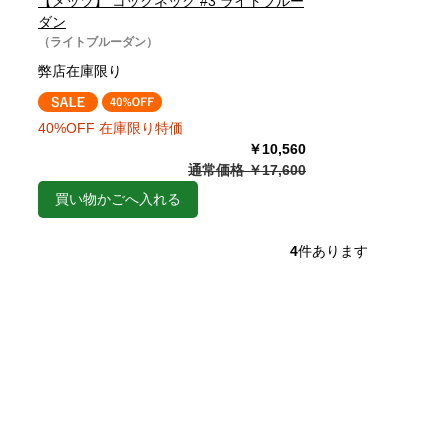
【メッツ】 コックネック #3 ライトブルー
ダン
（ライトブルーダン）
弊店在庫限り
40%OFF 在庫限り特価
￥10,560
通常価格 ￥17,600
買い物かごへ入れる
4
件あります