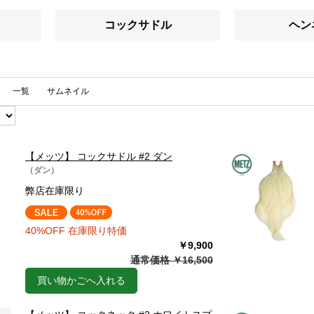
コックサドル
ヘン
一覧
サムネイル
【メッツ】 コックサドル #2 ダン
（ダン）
弊店在庫限り
40%OFF 在庫限り特価
￥9,900
通常価格 ￥16,500
買い物かごへ入れる