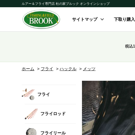
ルアー＆フライ専門店 杜の家ブルック オンラインショップ
サイトマップ
下取り購入
税込
ホーム
>
フライ
>
ハックル
>
メッツ
フライ
フライロッド
フライリール