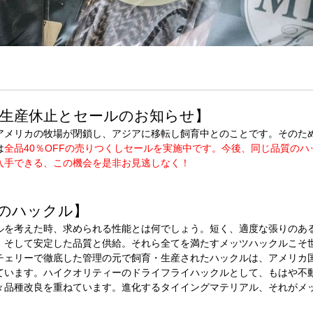
生産休止とセールのお知らせ】
アメリカの牧場が閉鎖し、アジアに移転し飼育中とのことです。そのた
は
全品40％OFFの売りつくしセールを実施中です。今後、同じ品質の
入手できる、この機会を是非お見逃しなく！
のハックル】
ルを考えた時、求められる性能とは何でしょう。短く、適度な張りのあ
、そして安定した品質と供給。それら全てを満たすメッツハックルこそ
チェリーで徹底した管理の元で飼育・生産されたハックルは、アメリカ
ています。ハイクオリティーのドライフライハックルとして、もはや不
々品種改良を重ねています。進化するタイイングマテリアル、それがメ