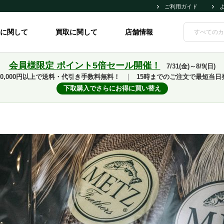
ご利用ガイド
に関して
買取に関して
店舗情報
会員様限定 ポイント5倍セール開催！
7/31(金)～8/9(日)
10,000円以上で送料・代引き手数料無料！
｜
15時までのご注文で最短当日
下取購入でさらにお得に買い替え