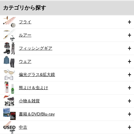
カテゴリから探す
フライ
ルアー
フィッシングギア
ウェア
偏光グラス&拡大鏡
熊よけ＆虫よけ
小物＆雑貨
書籍＆DVD/Blu-ray
中古