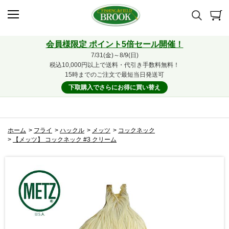
会員様限定 ポイント5倍セール開催！
7/31(金)～8/9(日)
税込10,000円以上で送料・代引き手数料無料！
15時までのご注文で最短当日発送可
下取購入でさらにお得に買い替え
ホーム
>
フライ
>
ハックル
>
メッツ
>
コックネック
>
【メッツ】 コックネック #3 クリーム