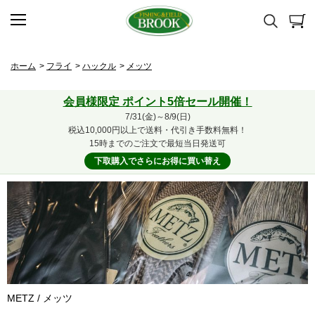
ホーム
>
フライ
>
ハックル
>
メッツ
会員様限定 ポイント5倍セール開催！
7/31(金)～8/9(日)
税込10,000円以上で送料・代引き手数料無料！
15時までのご注文で最短当日発送可
下取購入でさらにお得に買い替え
METZ / メッツ