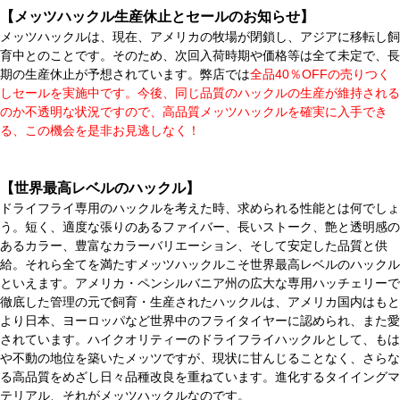
【メッツハックル生産休止とセールのお知らせ】
メッツハックルは、現在、アメリカの牧場が閉鎖し、アジアに移転し飼
育中とのことです。そのため、次回入荷時期や価格等は全て未定で、長
期の生産休止が予想されています。弊店では
全品40％OFFの売りつく
しセールを実施中です。今後、同じ品質のハックルの生産が維持される
のか不透明な状況ですので、高品質メッツハックルを確実に入手でき
る、この機会を是非お見逃しなく！
【世界最高レベルのハックル】
ドライフライ専用のハックルを考えた時、求められる性能とは何でしょ
う。短く、適度な張りのあるファイバー、長いストーク、艶と透明感の
あるカラー、豊富なカラーバリエーション、そして安定した品質と供
給。それら全てを満たすメッツハックルこそ世界最高レベルのハックル
といえます。アメリカ・ペンシルバニア州の広大な専用ハッチェリーで
徹底した管理の元で飼育・生産されたハックルは、アメリカ国内はもと
より日本、ヨーロッパなど世界中のフライタイヤーに認められ、また愛
されています。ハイクオリティーのドライフライハックルとして、もは
や不動の地位を築いたメッツですが、現状に甘んじることなく、さらな
る高品質をめざし日々品種改良を重ねています。進化するタイイングマ
テリアル、それがメッツハックルなのです。