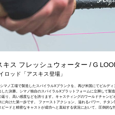
ス フレッシュウォーター / G LOOMIS
イロッド「アスキス登場」
計し、シマノ工場で製造したスパイラルXブランクを、再び米国にてビルデ
出した決勝。シマノ独自のスパイラルXプラットフォームに立脚して製
の返り、高い感度などを誇ります。キャスティングのワールドチャンピ
来に向けた第一歩です。 ファーストアクション、溢れるパワー、チタン
スピードと精密なキャストが成功へと直結する状況において、圧倒的な