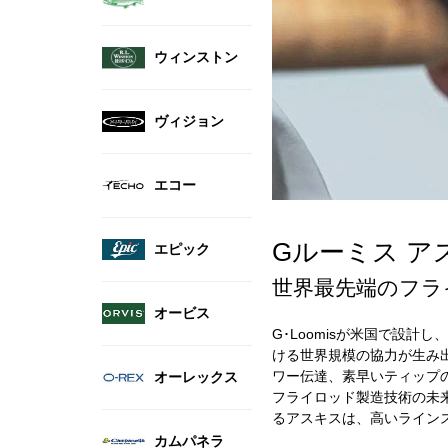
ウィンストン
ヴィジョン
エコー
Gルーミス アスキ
エピック
世界最先端のフラ
オービス
G･Loomisが米国で設
ける世界規模の協力が生み
ワー伝達、素早いティップ
オーレックス
フライロッド製造技術の未
るアスキスは、高いライン
カムパネラ