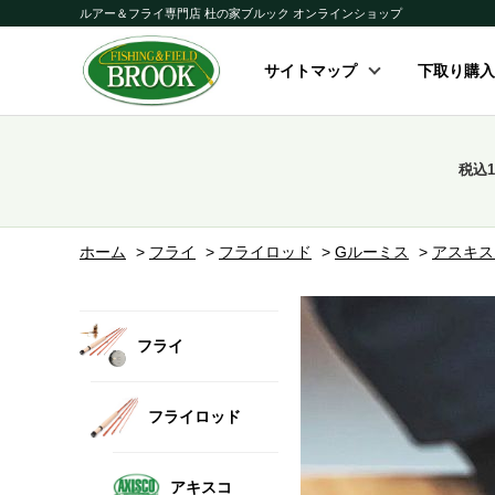
ルアー＆フライ専門店 杜の家ブルック オンラインショップ
サイトマップ
下取り購入
税込
ホーム
>
フライ
>
フライロッド
>
Gルーミス
>
アスキス
フライ
フライロッド
アキスコ