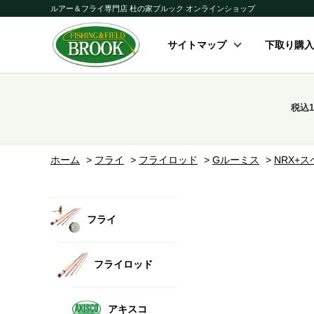
ルアー＆フライ専門店 杜の家ブルック オンラインショップ
サイトマップ
下取り購入
税込
ホーム
>
フライ
>
フライロッド
>
Gルーミス
>
NRX+ス
フライ
フライロッド
アキスコ