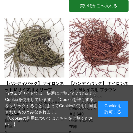
買い物かごへ入れる
【ハンディパック】 ナイロンネ
【ハンディパック】 ナイロンネ
ット Mサイズ用 オリーブ
ット Mサイズ用 ブラウン
当ウェブサイトでは、快適にご覧いただけるよう
（Mサイズ用 オリーブ）
（Mサイズ用 ブラウン）
Cookieを使用しています。「Cookieを許可する」
ミノーフックのからみが少ない目の
ミノーフックのからみが少ない目の
をクリックすることによってCookieの使用に同意
Cookieを
間隔の大きなナイロンネット
間隔の大きなナイロンネット
されたものとみなされます。
許可する
￥2,640
￥2,640
【Cookieの利用についてはこちらをご覧くださ
税抜 ￥2,400
税抜 ￥2,400
い。】
在庫
在庫
2
0