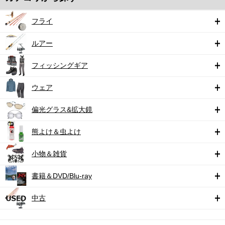
フライ
ルアー
フィッシングギア
ウェア
偏光グラス&拡大鏡
熊よけ＆虫よけ
小物＆雑貨
書籍＆DVD/Blu-ray
中古