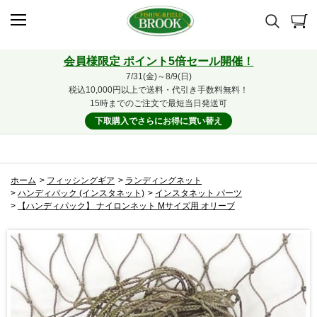
会員様限定 ポイント5倍セール開催！
7/31(金)～8/9(日)
税込10,000円以上で送料・代引き手数料無料！
15時までのご注文で最短当日発送可
下取購入でさらにお得に買い替え
ホーム
>
フィッシングギア
>
ランディングネット
>
ハンディパック (インスタネット)
>
インスタネット パーツ
>
【ハンディパック】 ナイロンネット Mサイズ用 オリーブ