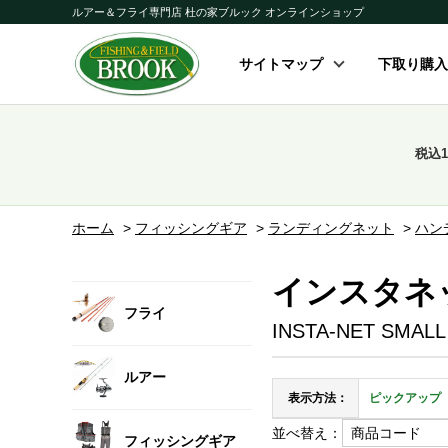
ルアー＆フライ専門店 杜の家ブルック オンラインショップ
サイトマップ
下取り購入
税込
ホーム
>
フィッシングギア
>
ランディングネット
>
ハン
インスタネッ
フライ
INSTA-NET SMALL
ルアー
表示方法：
ピックアップ
並べ替え：
フィッシングギア