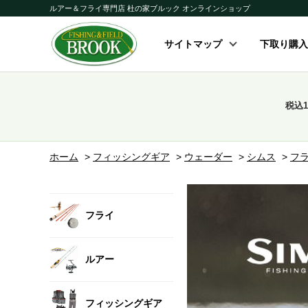
ルアー＆フライ専門店 杜の家ブルック オンラインショップ
サイトマップ
下取り購入
税込
ホーム
>
フィッシングギア
>
ウェーダー
>
シムス
>
フ
フライ
ルアー
フィッシングギア