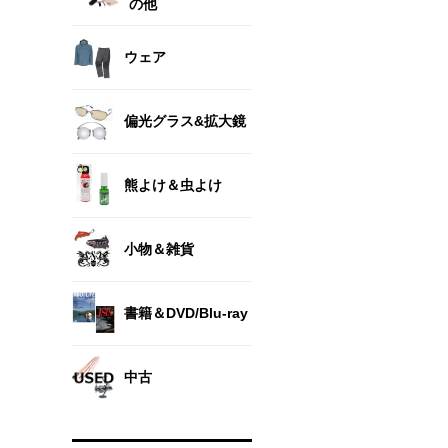
の他
ウェア
偏光グラス&拡大鏡
熊よけ＆虫よけ
小物＆雑貨
書籍＆DVD/Blu-ray
中古