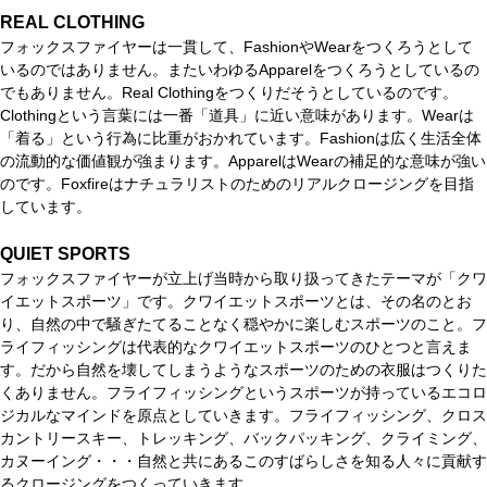
REAL CLOTHING
フォックスファイヤーは一貫して、FashionやWearをつくろうとして
いるのではありません。またいわゆるApparelをつくろうとしているの
でもありません。Real Clothingをつくりだそうとしているのです。
Clothingという言葉には一番「道具」に近い意味があります。Wearは
「着る」という行為に比重がおかれています。Fashionは広く生活全体
の流動的な価値観が強まります。ApparelはWearの補足的な意味が強い
のです。Foxfireはナチュラリストのためのリアルクロージングを目指
しています。
QUIET SPORTS
フォックスファイヤーが立上げ当時から取り扱ってきたテーマが「クワ
イエットスポーツ」です。クワイエットスポーツとは、その名のとお
り、自然の中で騒ぎたてることなく穏やかに楽しむスポーツのこと。フ
ライフィッシングは代表的なクワイエットスポーツのひとつと言えま
す。だから自然を壊してしまうようなスポーツのための衣服はつくりた
くありません。フライフィッシングというスポーツが持っているエコロ
ジカルなマインドを原点としていきます。フライフィッシング、クロス
カントリースキー、トレッキング、バックパッキング、クライミング、
カヌーイング・・・自然と共にあるこのすばらしさを知る人々に貢献す
るクロージングをつくっていきます。