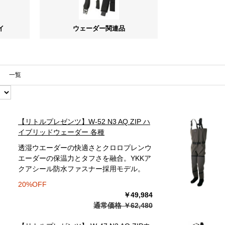
イ
ウェーダー関連品
一覧
【リトルプレゼンツ】W-52 N3 AQ ZIP ハ
イブリッドウェーダー 各種
透湿ウエーダーの快適さとクロロプレンウ
エーダーの保温力とタフさを融合。YKKア
クアシール防水ファスナー採用モデル。
20%OFF
￥49,984
通常価格 ￥62,480