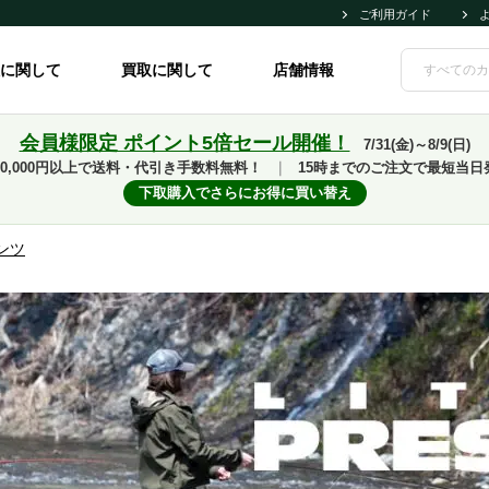
ご利用ガイド
に関して
買取に関して
店舗情報
会員様限定 ポイント5倍セール開催！
7/31(金)～8/9(日)
10,000円以上で送料・代引き手数料無料！
｜
15時までのご注文で最短当日
下取購入でさらにお得に買い替え
ンツ