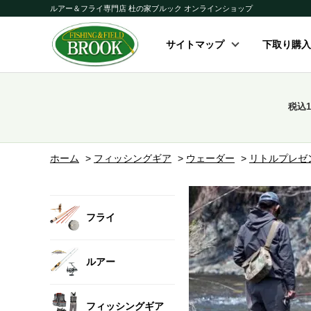
ルアー＆フライ専門店 杜の家ブルック オンラインショップ
サイトマップ
下取り購入
税込
ホーム
>
フィッシングギア
>
ウェーダー
>
リトルプレゼ
フライ
ルアー
フィッシングギア