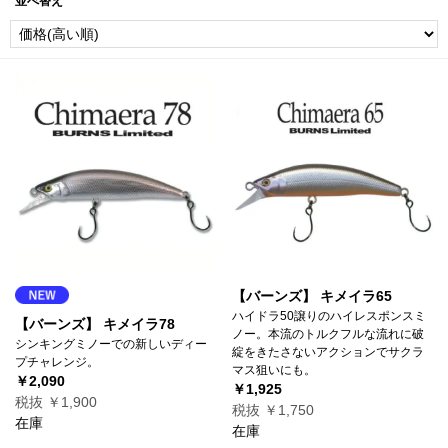
並べ替え
【バーンズ】 キメイラ65
ハイドラ50譲りのハイレスポンスミ
【バーンズ】 キメイラ78
ノー。本流のトルクフルな流れに破
シンキングミノーでの新しいディー
綻をきたさないアクションでサクラ
プチャレンジ。
マス狙いにも。
￥2,090
￥1,925
税抜 ￥1,900
税抜 ￥1,750
在庫
在庫