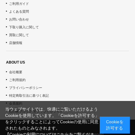
ご利用ガイド
よくある質問
お問い合わせ
下取り購入に関して
買取に関して
店舗情報
ABOUT US
会社概要
ご利用規約
プライバシーポリシー
特定商取引法に基づく表記
会員規約
当ウェブサイトでは、快適にご覧いただけるよう
杜の家ブルック オフィシャルサイト
Cookieを使用しています。「Cookieを許可する」
をクリックすることによってCookieの使用に同意
Cookieを
されたものとみなされます。
許可する
【Cookieの利用についてはこちらをご覧くださ
© "Morinoie_Brook.com" All Rights Reserved.